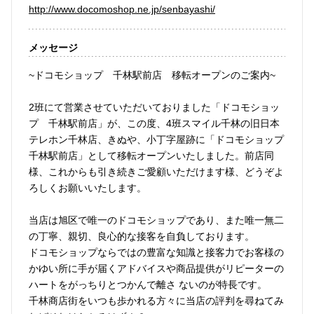
http://www.docomoshop.ne.jp/senbayashi/
メッセージ
~ドコモショップ 千林駅前店 移転オープンのご案内~
2班にて営業させていただいておりました「ドコモショッ
プ 千林駅前店」が、この度、4班スマイル千林の旧日本
テレホン千林店、きぬや、小丁字屋跡に「ドコモショップ
千林駅前店」として移転オープンいたしました。前店同
様、これからも引き続きご愛顧いただけます様、どうぞよ
ろしくお願いいたします。
当店は旭区で唯一のドコモショップであり、また唯一無二
の丁寧、親切、良心的な接客を自負しております。
ドコモショップならではの豊富な知識と接客力でお客様の
かゆい所に手が届くアドバイスや商品提供がリピーターの
ハートをがっちりとつかんで離さ ないのが特長です。
千林商店街をいつも歩かれる方々に当店の評判を尋ねてみ