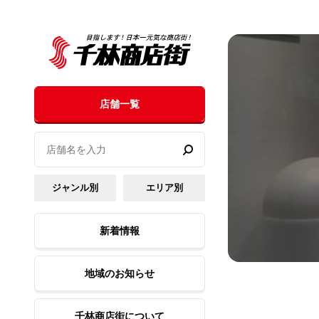
店舗一覧
ジャンル別
エリア別
新着情報
地域のお知らせ
千林商店街について