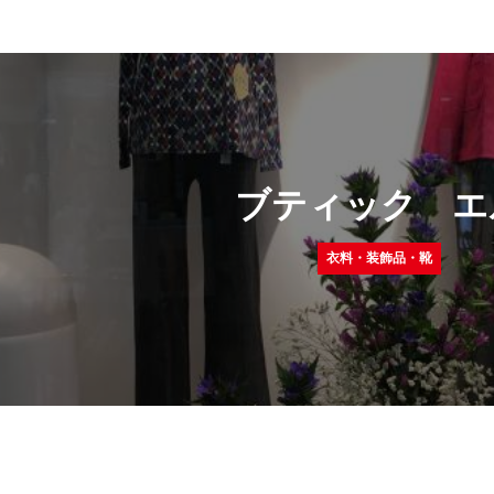
ブティック エ
衣料・装飾品・靴