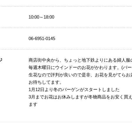
10:00～18:00
06-6951-0145
ジ
商店街中央から、ちょっと地下鉄よりにある婦人服
毎週木曜日にウインドーのお花がかわります。(バー
生花なので評判が良いので是非、お花を見がてらお店
お待ちしてます。
1月12日より冬のバーゲンがスタートしました
3月までお花はお休みしますが冬物商品をお安く買
ます