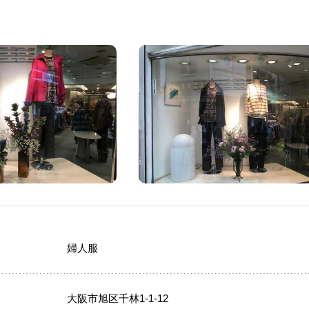
婦人服
大阪市旭区千林1-1-12