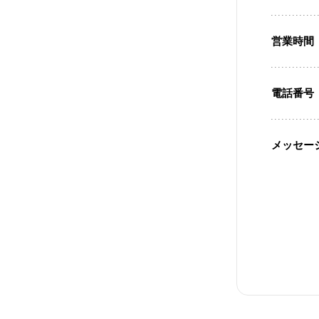
営業時間
電話番号
メッセー