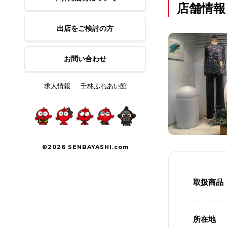
店舗情報
出店をご検討の方
お問い合わせ
求人情報
千林ふれあい館
©2026 SENBAYASHI.com
取扱商品
所在地