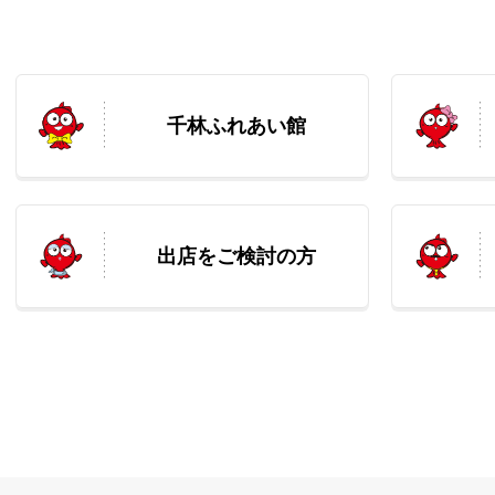
千林ふれあい館
出店をご検討の方